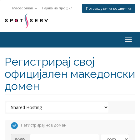
Macedonian
Најава на профил
Потрошувачка кошничка
Togg
navig
Регистрирај свој
официјален македонски
домен
Регистрирај нов домен
www.